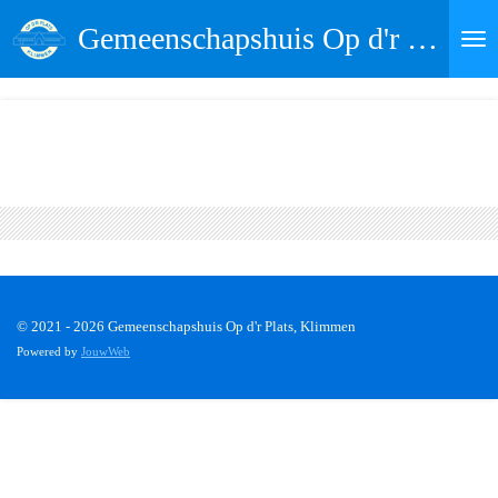
Ga
Gemeenschapshuis Op d'r Plats
direct
naar
de
hoofdinhoud
© 2021 - 2026 Gemeenschapshuis Op d'r Plats, Klimmen
Powered by
JouwWeb